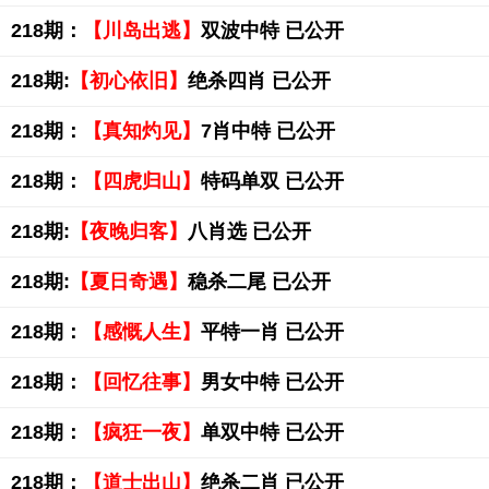
218期：
【川岛出逃】
双波中特 已公开
218期:
【初心依旧】
绝杀四肖 已公开
218期：
【真知灼见】
7肖中特 已公开
218期：
【四虎归山】
特码单双 已公开
218期:
【夜晚归客】
八肖选 已公开
218期:
【夏日奇遇】
稳杀二尾 已公开
218期：
【感慨人生】
平特一肖 已公开
218期：
【回忆往事】
男女中特 已公开
218期：
【疯狂一夜】
单双中特 已公开
218期：
【道士出山】
绝杀二肖 已公开