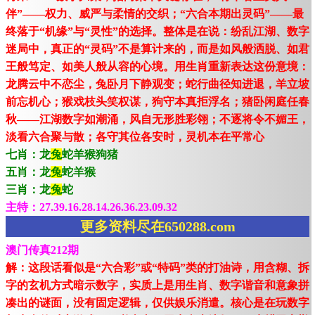
伴”——权力、威严与柔情的交织；“六合本期出灵码”——最
终落于“机缘”与“灵性”的选择。整体是在说：纷乱江湖、数字
迷局中，真正的“灵码”不是算计来的，而是如风般洒脱、如君
王般笃定、如美人般从容的心境。用生肖重新表达这份意境：
龙腾云中不恋尘，兔卧月下静观变；蛇行曲径知进退，羊立坡
前忘机心；猴戏枝头笑权谋，狗守本真拒浮名；猪卧闲庭任春
秋——江湖数字如潮涌，风自无形胜彩翎；不逐将令不媚王，
淡看六合聚与散；各守其位各安时，灵机本在平常心
七肖：龙
兔
蛇羊猴狗猪
五肖：龙
兔
蛇羊猴
三肖：龙
兔
蛇
主特：27.39.16.28.14.26.36.23.09.32
更多资料尽在650288.com
澳门传真212期
解：这段话看似是“六合彩”或“特码”类的打油诗，用含糊、拆
字的玄机方式暗示数字，实质上是用生肖、数字谐音和意象拼
凑出的谜面，没有固定逻辑，仅供娱乐消遣。核心是在玩数字