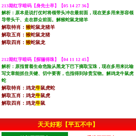
213期红字暗码【身先士卒】【05 14 27 36】
解析：‌‌原本是说打仗时将领带头冲在最前面，现在更多用来形容领
导带头干、走在群众前面。解猴蛇鼠龙猪羊‌‌‌‌‌‌‌
解取特肖：
猴
蛇鼠龙猪羊
解取五肖：
猴
蛇鼠龙猪
解取四肖：
猴
蛇鼠龙
212期红字暗码【探骊得珠】【04 11 12 45】
解析：‌‌原指冒着生命危险从黑龙下巴下摘取宝珠，现在多用来‌比喻
写文章能抓住关键、切中要害‌，也指得到珍贵宝物。‌‌解鸡龙牛鼠虎
蛇‌‌‌‌‌‌‌
解取特肖：鸡龙
牛
鼠虎蛇
解取五肖：鸡龙
牛
鼠虎
解取四肖：鸡龙
牛
鼠
天天好彩【平五不中】