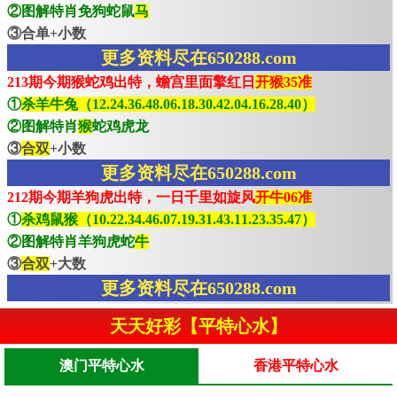
②图解特肖免狗蛇鼠
马
③合单+小数
更多资料尽在650288.com
213期今期猴蛇鸡出特，蟾宫里面擎红日
开猴35准
①
杀羊牛兔（12.24.36.48.06.18.30.42.04.16.28.40）
②图解特肖
猴
蛇鸡虎龙
③
合双
+小数
更多资料尽在650288.com
212期今期羊狗虎出特，一日千里如旋风
开牛06准
①
杀鸡鼠猴（10.22.34.46.07.19.31.43.11.23.35.47）
②图解特肖羊狗虎蛇
牛
③
合双
+大数
更多资料尽在650288.com
天天好彩【平特心水】
澳门平特心水
香港平特心水