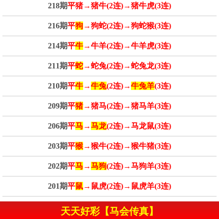
218期
平猪→猪牛(2连)→猪牛虎(3连)
216期
平
狗
→狗蛇(2连)→狗蛇猴(3连)
214期
平
牛
→牛羊(2连)→牛羊虎(3连)
211期
平
蛇
→蛇兔(2连)→蛇兔龙(3连)
210期
平
牛
→
牛兔
(2连)→
牛兔羊
(3连)
209期
平
猪
→猪马(2连)→猪马羊(3连)
206期
平
马
→
马龙
(2连)→马龙鼠(3连)
203期
平
猴
→猴牛(2连)→猴牛猪(3连)
202期
平
马
→
马狗
(2连)→马狗羊(3连)
201期
平
鼠
→鼠虎(2连)→鼠虎羊(3连)
天天好彩【马会传真】