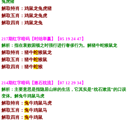
兔虎猪‌‌‌‌‌‌‌
解取特肖：鸡鼠龙兔虎猪
解取五肖：鸡鼠龙兔虎
解取四肖：鸡鼠龙兔
217期红字暗码【时绌举赢】【05 19 24 47】
解析：‌‌指在衰败困顿之时强行进行奢侈行为。解猪牛蛇猴鼠龙‌‌‌‌‌‌‌
解取特肖：猪牛
蛇
猴鼠龙
解取五肖：猪牛
蛇
猴鼠
解取四肖：猪牛
蛇
猴
214期红字暗码【漱石枕流】【07 12 29 34】
解析：‌‌主要意思是‌指隐居山林的生活‌，它其实是“枕石漱流”的口误
变体。解兔牛鸡鼠马虎‌‌‌‌‌‌‌
解取特肖：
兔
牛鸡鼠马虎
解取五肖：
兔
牛鸡鼠马
解取四肖：
兔
牛鸡鼠