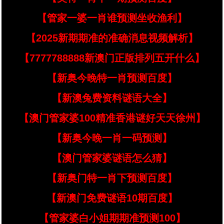
【管家一婆一肖谁预测坐收渔利】
【2025新期期准的准确消息视频解析】
【7777788888新澳门正版排列五开什么】
【新奥今晚特一肖预测百度】
【新澳兔费资料谜语大全】
【澳门管家婆100精准香港谜好天天徐州】
【新奥今晚一肖一码预测】
【澳门管家婆谜语怎么猜】
【新奥门特一肖下预测百度】
【新澳门免费谜语10期百度】
【管家婆白小姐期期准预测100】