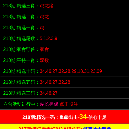
218期:精选三肖：
鸡龙猪
218期:精选二肖：
鸡龙
218期:精选一肖：
鸡
218期:精选尾数：
5.1.2.3.9
218期:家禽野兽：
家禽
218期:平特一肖：
双数
218期:精选十码：
34.46.27.32.28.29.18.31.23.09
218期:精选五码：
34.46.27.32.28
218期:精选三码：
34.46.27
六合活动进行中：
站长担保
点击投注
34
218期:精选一码：重拳出击-
-信心十足