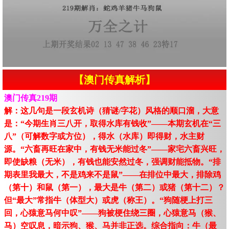
【澳门传真解析】
澳门传真219期
解：这几句是一段玄机诗（猜谜/字花）风格的顺口溜，大意
是：“今期生肖三八开，取得水库有钱收”——本期玄机在“三
八”（可解数字或方位），得水（水库）即得财，水主财
源。“六畜再旺在家中，有钱无米能过冬”——家宅六畜兴旺，
即使缺粮（无米），有钱也能安然过冬，强调财能抵物。“排
期表里我最大，不是鸡来不是鼠”——在排位中最大，排除鸡
（第十）和鼠（第一），最大是牛（第二）或猪（第十二）？
但“最大”常指牛（体型大）或虎（称王）。“狗随梗上打三
回，心猿意马何中叹”——狗被梗住绕三圈，心猿意马（猴、
马）空叹息，暗示狗、猴、马并非正选。综合指向：牛（最