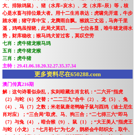
大、排除鸡鼠）、猪（水库=亥水）、龙（水库=辰）等，核
心是水畜与排位最大者。用十二生肖表达：虎啸先开道，牛步
踏水潮；猪守库中宝，龙腾雨自飘。猴跳三丈远，马奔千里
遥，鸡鸣虽报晓，此局犬莫叨。——七位各显，唯牛猪龙得水
势，财库稳收；猴马鸡犬皆过客，莫叹空劳
七肖：虎牛猪龙猴马鸡
五肖：虎牛猪龙猴
三肖：虎牛猪
主特：29.41.06.18.20.32.27.35.37.34
更多资料尽在650288.com
澳门传真216期
解：这句诗看似杂乱，实则暗藏生肖玄机：“二六开”指虎
（2）与蛇（6）交替；“二二三九”合牛（2）、龙（5）、兔
（4）、马（7）之数；米老鼠唐老鸭喻子鼠与酉鸡（迪士尼生
肖对应）；“三合局”取虎、马、狗三合；“二七得三六”即马
（7）与兔（4），暗合猴（9）、鼠（1）；“大王美人”指虎王
与蛇（小龙）；“七月初七”为七夕，鹊桥会牛郎织女，取牛、