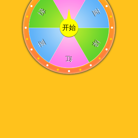
绿
蓝
开始
蓝
绿
红