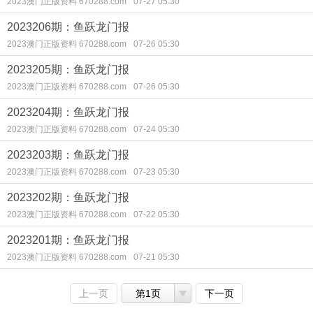
2023澳门正版资料 670288.com
07-27 05:30
2023206期：鱼跃龙门报
2023澳门正版资料 670288.com
07-26 05:30
2023205期：鱼跃龙门报
2023澳门正版资料 670288.com
07-26 05:30
2023204期：鱼跃龙门报
2023澳门正版资料 670288.com
07-24 05:30
2023203期：鱼跃龙门报
2023澳门正版资料 670288.com
07-23 05:30
2023202期：鱼跃龙门报
2023澳门正版资料 670288.com
07-22 05:30
2023201期：鱼跃龙门报
2023澳门正版资料 670288.com
07-21 05:30
上一页
第1页
下一页