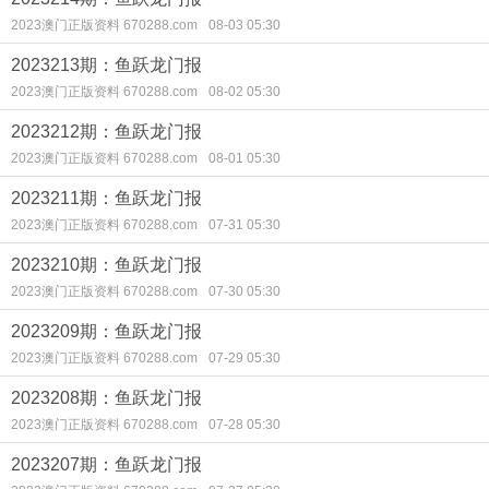
2023澳门正版资料 670288.com
08-03 05:30
2023213期：鱼跃龙门报
2023澳门正版资料 670288.com
08-02 05:30
2023212期：鱼跃龙门报
2023澳门正版资料 670288.com
08-01 05:30
2023211期：鱼跃龙门报
2023澳门正版资料 670288.com
07-31 05:30
2023210期：鱼跃龙门报
2023澳门正版资料 670288.com
07-30 05:30
2023209期：鱼跃龙门报
2023澳门正版资料 670288.com
07-29 05:30
2023208期：鱼跃龙门报
2023澳门正版资料 670288.com
07-28 05:30
2023207期：鱼跃龙门报