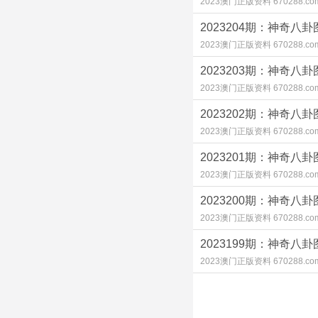
2023澳门正版资料 670288.co
2023204期：神奇八卦
2023澳门正版资料 670288.co
2023203期：神奇八卦
2023澳门正版资料 670288.co
2023202期：神奇八卦
2023澳门正版资料 670288.co
2023201期：神奇八卦
2023澳门正版资料 670288.co
2023200期：神奇八卦
2023澳门正版资料 670288.co
2023199期：神奇八卦
2023澳门正版资料 670288.co