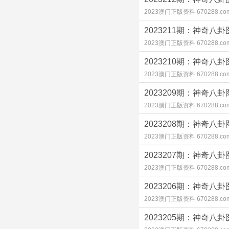
2023澳门正版资料 670288.co
2023211期：神奇八卦
2023澳门正版资料 670288.co
2023210期：神奇八卦
2023澳门正版资料 670288.co
2023209期：神奇八卦
2023澳门正版资料 670288.co
2023208期：神奇八卦
2023澳门正版资料 670288.co
2023207期：神奇八卦
2023澳门正版资料 670288.co
2023206期：神奇八卦
2023澳门正版资料 670288.co
2023205期：神奇八卦