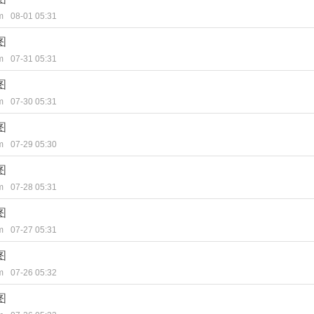
m
08-01 05:31
图
m
07-31 05:31
图
m
07-30 05:31
图
m
07-29 05:30
图
m
07-28 05:31
图
m
07-27 05:31
图
m
07-26 05:32
图