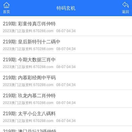
特码玄机
首页
返回
219期: 彩童传真①肖仲特
2023澳门正版资料 670288.com
08-07 04:34
219期: 皇后新特刊十二碼中
2023澳门正版资料 670288.com
08-07 04:34
219期: 今期大数据三肖中
2023澳门正版资料 670288.com
08-07 04:34
219期: 内慕彩经阁中平码
2023澳门正版资料 670288.com
08-07 04:34
219期: 玖龙内慕二肖仲特
2023澳门正版资料 670288.com
08-07 04:34
219期: 太平小公主八碼料
2023澳门正版资料 670288.com
08-07 04:34
219期: 澳门总坛12碼仲特