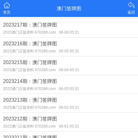
澳门签牌图
首页
返回
2023217期：澳门签牌图
2023澳门正版资料 670288.com
08-06 05:31
2023216期：澳门签牌图
2023澳门正版资料 670288.com
08-05 05:31
2023215期：澳门签牌图
2023澳门正版资料 670288.com
08-04 05:31
2023214期：澳门签牌图
2023澳门正版资料 670288.com
08-03 05:31
2023213期：澳门签牌图
2023澳门正版资料 670288.com
08-02 05:31
2023212期：澳门签牌图
2023澳门正版资料 670288.com
08-01 05:31
2023211期：澳门签牌图