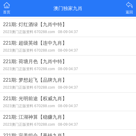
澳门独家九肖
首页
返回
221期: 灯红酒绿【九肖中特】
2023澳门正版资料 670288.com
08-09 04:37
221期: 超级英雄【连中九肖】
2023澳门正版资料 670288.com
08-09 04:37
221期: 荷塘月色【九肖中特】
2023澳门正版资料 670288.com
08-09 04:37
221期: 梦想起飞【品牌九肖】
2023澳门正版资料 670288.com
08-09 04:37
221期: 光明前途【权威九肖】
2023澳门正版资料 670288.com
08-09 04:37
221期: 江湖神算【稳赚九肖】
2023澳门正版资料 670288.com
08-09 04:37
221期: 完美组合【赢钱九肖】