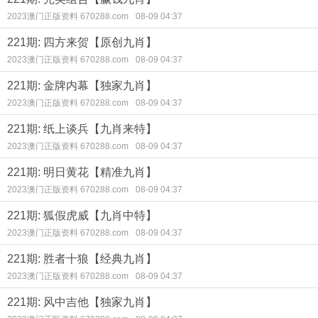
2023澳门正版资料 670288.com
08-09 04:37
221期: 四方来贺【原创九肖】
2023澳门正版资料 670288.com
08-09 04:37
221期: 金牌内幕【独家九肖】
2023澳门正版资料 670288.com
08-09 04:37
221期: 纸上谈兵【九肖来特】
2023澳门正版资料 670288.com
08-09 04:37
221期: 明日黄花【精准九肖】
2023澳门正版资料 670288.com
08-09 04:37
221期: 狐假虎威【九肖中特】
2023澳门正版资料 670288.com
08-09 04:37
221期: 胜者十狼【经典九肖】
2023澳门正版资料 670288.com
08-09 04:37
221期: 风中吉他【独家九肖】