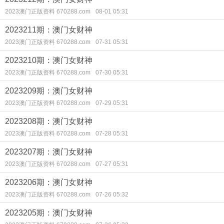
2023澳门正版资料 670288.com
08-01 05:31
2023211期：澳门女财神
2023澳门正版资料 670288.com
07-31 05:31
2023210期：澳门女财神
2023澳门正版资料 670288.com
07-30 05:31
2023209期：澳门女财神
2023澳门正版资料 670288.com
07-29 05:31
2023208期：澳门女财神
2023澳门正版资料 670288.com
07-28 05:31
2023207期：澳门女财神
2023澳门正版资料 670288.com
07-27 05:31
2023206期：澳门女财神
2023澳门正版资料 670288.com
07-26 05:32
2023205期：澳门女财神