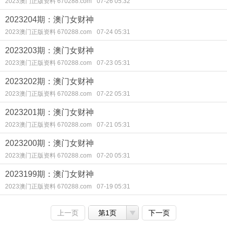
2023澳门正版资料 670288.com
07-26 05:32
2023204期：澳门女财神
2023澳门正版资料 670288.com
07-24 05:31
2023203期：澳门女财神
2023澳门正版资料 670288.com
07-23 05:31
2023202期：澳门女财神
2023澳门正版资料 670288.com
07-22 05:31
2023201期：澳门女财神
2023澳门正版资料 670288.com
07-21 05:31
2023200期：澳门女财神
2023澳门正版资料 670288.com
07-20 05:31
2023199期：澳门女财神
2023澳门正版资料 670288.com
07-19 05:31
上一页
第1页
下一页