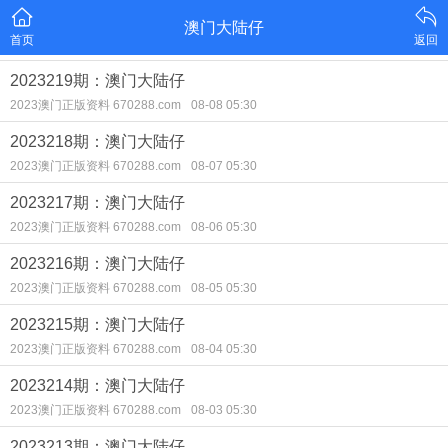
澳门大陆仔
首页
返回
2023219期：澳门大陆仔
2023澳门正版资料 670288.com
08-08 05:30
2023218期：澳门大陆仔
2023澳门正版资料 670288.com
08-07 05:30
2023217期：澳门大陆仔
2023澳门正版资料 670288.com
08-06 05:30
2023216期：澳门大陆仔
2023澳门正版资料 670288.com
08-05 05:30
2023215期：澳门大陆仔
2023澳门正版资料 670288.com
08-04 05:30
2023214期：澳门大陆仔
2023澳门正版资料 670288.com
08-03 05:30
2023213期：澳门大陆仔