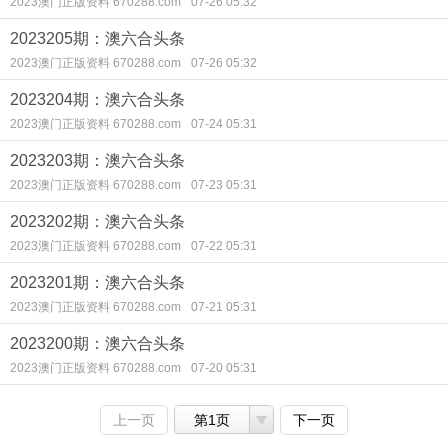
2023澳门正版资料 670288.com
07-26 05:32
2023205期：澳六合头条
2023澳门正版资料 670288.com
07-26 05:32
2023204期：澳六合头条
2023澳门正版资料 670288.com
07-24 05:31
2023203期：澳六合头条
2023澳门正版资料 670288.com
07-23 05:31
2023202期：澳六合头条
2023澳门正版资料 670288.com
07-22 05:31
2023201期：澳六合头条
2023澳门正版资料 670288.com
07-21 05:31
2023200期：澳六合头条
2023澳门正版资料 670288.com
07-20 05:31
上一页
第1页
下一页