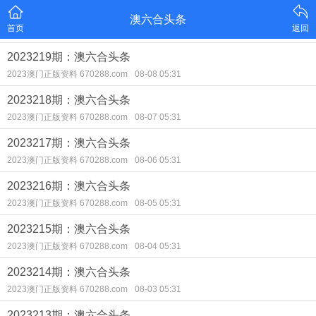
澳六合头条
首页
返回
2023219期：澳六合头条
2023澳门正版资料 670288.com
08-08 05:31
2023218期：澳六合头条
2023澳门正版资料 670288.com
08-07 05:31
2023217期：澳六合头条
2023澳门正版资料 670288.com
08-06 05:31
2023216期：澳六合头条
2023澳门正版资料 670288.com
08-05 05:31
2023215期：澳六合头条
2023澳门正版资料 670288.com
08-04 05:31
2023214期：澳六合头条
2023澳门正版资料 670288.com
08-03 05:31
2023213期：澳六合头条