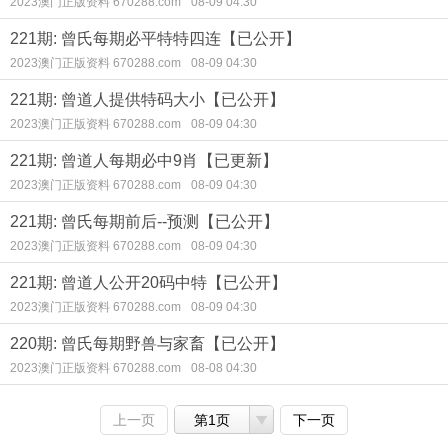
2023澳门正版资料 670288.com
08-09 04:30
221期: 曾氏每期必平特特四连【已公开】
2023澳门正版资料 670288.com
08-09 04:30
221期: 曾道人提供特码大小【已公开】
2023澳门正版资料 670288.com
08-09 04:30
221期: 曾道人每期必中9肖【已更新】
2023澳门正版资料 670288.com
08-09 04:30
221期: 曾氏每期前后--预测【已公开】
2023澳门正版资料 670288.com
08-09 04:30
221期: 曾道人公开20码中特【已公开】
2023澳门正版资料 670288.com
08-09 04:30
220期: 曾氏每期野兽与家畜【已公开】
2023澳门正版资料 670288.com
08-08 04:30
上一页
第1页
下一页