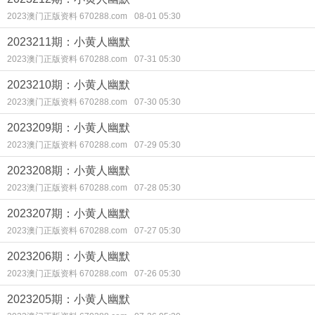
2023澳门正版资料 670288.com
08-01 05:30
2023211期：小黄人幽默
2023澳门正版资料 670288.com
07-31 05:30
2023210期：小黄人幽默
2023澳门正版资料 670288.com
07-30 05:30
2023209期：小黄人幽默
2023澳门正版资料 670288.com
07-29 05:30
2023208期：小黄人幽默
2023澳门正版资料 670288.com
07-28 05:30
2023207期：小黄人幽默
2023澳门正版资料 670288.com
07-27 05:30
2023206期：小黄人幽默
2023澳门正版资料 670288.com
07-26 05:30
2023205期：小黄人幽默