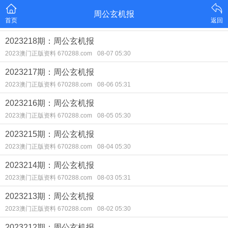
周公玄机报
首页
返回
2023218期：周公玄机报
2023澳门正版资料 670288.com
08-07 05:30
2023217期：周公玄机报
2023澳门正版资料 670288.com
08-06 05:31
2023216期：周公玄机报
2023澳门正版资料 670288.com
08-05 05:30
2023215期：周公玄机报
2023澳门正版资料 670288.com
08-04 05:30
2023214期：周公玄机报
2023澳门正版资料 670288.com
08-03 05:31
2023213期：周公玄机报
2023澳门正版资料 670288.com
08-02 05:30
2023212期：周公玄机报