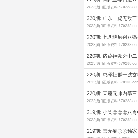
2023澳门正版资料 670288.co
220期: 广东十虎无敌
2023澳门正版资料 670288.co
220期: 七匹狼原创八
2023澳门正版资料 670288.co
220期: 诸葛神数必中
2023澳门正版资料 670288.co
220期: 惠泽社群一波
2023澳门正版资料 670288.co
220期: 天蓬元帅内慕
2023澳门正版资料 670288.co
219期: 小柒㊣㊣㊣八
2023澳门正版资料 670288.co
219期: 雪无痕㊣㊣独