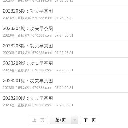
2023澳门正版资料 670288.com
07-26 05:32
2023205期：功夫早茶图
2023澳门正版资料 670288.com
07-26 05:32
2023204期：功夫早茶图
2023澳门正版资料 670288.com
07-24 05:31
2023203期：功夫早茶图
2023澳门正版资料 670288.com
07-23 05:31
2023202期：功夫早茶图
2023澳门正版资料 670288.com
07-22 05:31
2023201期：功夫早茶图
2023澳门正版资料 670288.com
07-21 05:31
2023200期：功夫早茶图
2023澳门正版资料 670288.com
07-20 05:31
上一页
第1页
下一页