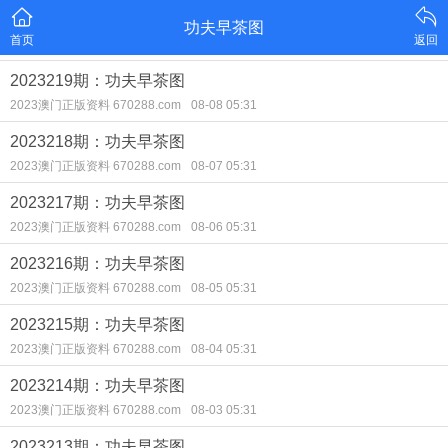
功夫早茶图
首页
返回
2023219期：功夫早茶图
2023澳门正版资料 670288.com
08-08 05:31
2023218期：功夫早茶图
2023澳门正版资料 670288.com
08-07 05:31
2023217期：功夫早茶图
2023澳门正版资料 670288.com
08-06 05:31
2023216期：功夫早茶图
2023澳门正版资料 670288.com
08-05 05:31
2023215期：功夫早茶图
2023澳门正版资料 670288.com
08-04 05:31
2023214期：功夫早茶图
2023澳门正版资料 670288.com
08-03 05:31
2023213期：功夫早茶图