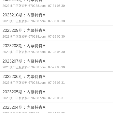
2023澳门正版资料 670288.com
07-31 05:30
2023210期：内幕特肖A
2023澳门正版资料 670288.com
07-30 05:30
2023209期：内幕特肖A
2023澳门正版资料 670288.com
07-29 05:30
2023208期：内幕特肖A
2023澳门正版资料 670288.com
07-28 05:30
2023207期：内幕特肖A
2023澳门正版资料 670288.com
07-27 05:30
2023206期：内幕特肖A
2023澳门正版资料 670288.com
07-26 05:31
2023205期：内幕特肖A
2023澳门正版资料 670288.com
07-26 05:31
2023204期：内幕特肖A