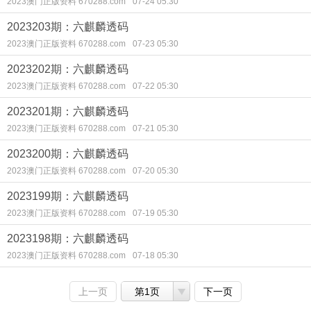
2023澳门正版资料 670288.com
07-24 05:30
2023203期：六麒麟透码
2023澳门正版资料 670288.com
07-23 05:30
2023202期：六麒麟透码
2023澳门正版资料 670288.com
07-22 05:30
2023201期：六麒麟透码
2023澳门正版资料 670288.com
07-21 05:30
2023200期：六麒麟透码
2023澳门正版资料 670288.com
07-20 05:30
2023199期：六麒麟透码
2023澳门正版资料 670288.com
07-19 05:30
2023198期：六麒麟透码
2023澳门正版资料 670288.com
07-18 05:30
上一页
第1页
下一页