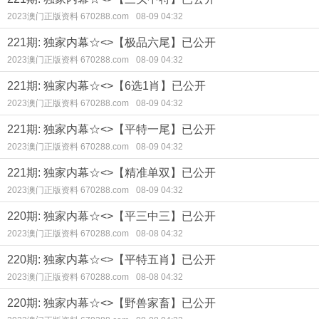
2023澳门正版资料 670288.com
08-09 04:32
221期: 独家内幕☆<>【极品六尾】已公开
2023澳门正版资料 670288.com
08-09 04:32
221期: 独家内幕☆<>【6选1肖】已公开
2023澳门正版资料 670288.com
08-09 04:32
221期: 独家内幕☆<>【平特一尾】已公开
2023澳门正版资料 670288.com
08-09 04:32
221期: 独家内幕☆<>【精准单双】已公开
2023澳门正版资料 670288.com
08-09 04:32
220期: 独家内幕☆<>【平三中三】已公开
2023澳门正版资料 670288.com
08-08 04:32
220期: 独家内幕☆<>【平特五肖】已公开
2023澳门正版资料 670288.com
08-08 04:32
220期: 独家内幕☆<>【野兽家畜】已公开