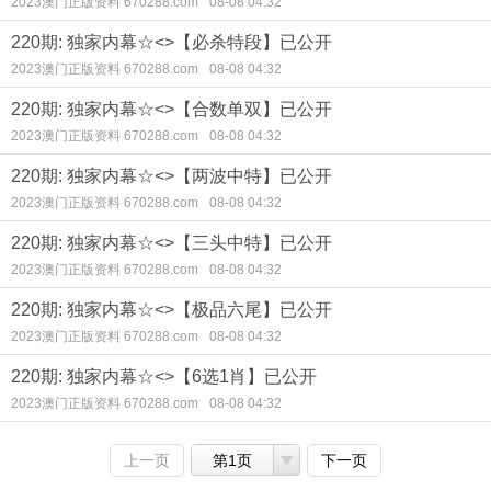
2023澳门正版资料 670288.com
08-08 04:32
220期: 独家内幕☆<>【必杀特段】已公开
2023澳门正版资料 670288.com
08-08 04:32
220期: 独家内幕☆<>【合数单双】已公开
2023澳门正版资料 670288.com
08-08 04:32
220期: 独家内幕☆<>【两波中特】已公开
2023澳门正版资料 670288.com
08-08 04:32
220期: 独家内幕☆<>【三头中特】已公开
2023澳门正版资料 670288.com
08-08 04:32
220期: 独家内幕☆<>【极品六尾】已公开
2023澳门正版资料 670288.com
08-08 04:32
220期: 独家内幕☆<>【6选1肖】已公开
2023澳门正版资料 670288.com
08-08 04:32
上一页
第1页
下一页