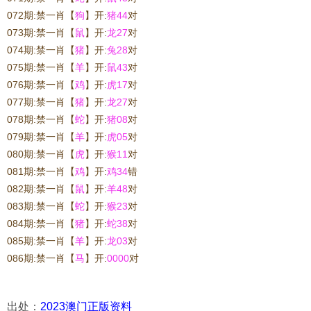
072期:禁一肖
【
狗
】开:
猪44
对
073期:禁一肖
【
鼠
】开:
龙27
对
074期:禁一肖
【
猪
】开:
兔28
对
075期:禁一肖
【
羊
】开:
鼠43
对
076期:禁一肖
【
鸡
】开:
虎17
对
077期:禁一肖
【
猪
】开:
龙27
对
078期:禁一肖
【
蛇
】开:
猪08
对
079期:禁一肖
【
羊
】开:
虎05
对
080期:禁一肖
【
虎
】开:
猴11
对
081期:禁一肖
【
鸡
】开:
鸡34
错
082期:禁一肖
【
鼠
】开:
羊48
对
083期:禁一肖
【
蛇
】开:
猴23
对
084期:禁一肖
【
猪
】开:
蛇38
对
085期:禁一肖
【
羊
】开:
龙03
对
086期:禁一肖
【
马
】开:
0000
对
出处：
2023澳门正版资料