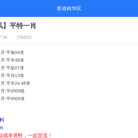
香港精华区
藏风】平特一肖
:30
735503
开:平兔04准
开:平羊48准
开:平鼠07准
开:平马13准
开:平羊24.48准
开:平0000错
开:平0000准
资料
m
站或本资料，一起交流！