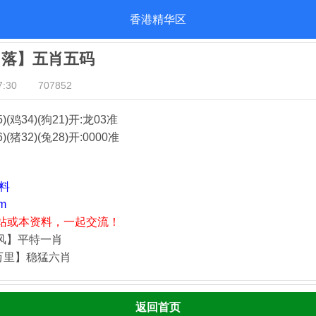
香港精华区
日落】五肖五码
:30
707852
5)(鸡34)(狗21)
开:龙03准
)(猪32)(兔28)
开:0000准
资料
m
站或本资料，一起交流！
藏风】平特一肖
万里】稳猛六肖
返回首页