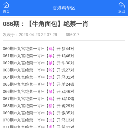
香港精华区
首页
返回
086期：【牛角面包】绝禁一肖
发表于：2026-04-23 22:37:29
696017
060期✄九宫绝禁一肖✄【
鸡
】开:猪44对
061期✄九宫绝禁一肖✄【
羊
】开:鸡46对
062期✄九宫绝禁一肖✄【
鼠
】开:牛30对
063期✄九宫绝禁一肖✄【
蛇
】开:龙27对
064期✄九宫绝禁一肖✄【
龙
】开:马01对
065期✄九宫绝禁一肖✄【
羊
】开:羊24错
066期✄九宫绝禁一肖✄【
鼠
】开:鸡46对
067期✄九宫绝禁一肖✄【
鸡
】开:鸡10错
068期✄九宫绝禁一肖✄【
猪
】开:虎29对
069期✄九宫绝禁一肖✄【
狗
】开:猴35对
070期✄九宫绝禁一肖✄【
龙
】开:马13对
071期✄九宫绝禁一肖✄【
虎
】开:鼠43对