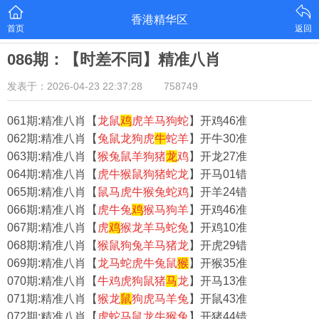
香港精华区
首页
返回
086期：【时差不同】精准八肖
发表于：2026-04-23 22:37:28
758749
061期:精准八肖【
龙鼠
鸡
虎羊马狗蛇
】开鸡46准
062期:精准八肖【
兔鼠龙狗虎
牛
蛇羊
】开牛30准
063期:精准八肖【
猴兔鼠羊狗猪
龙
鸡
】开龙27准
064期:精准八肖【
虎牛猴鼠狗猪蛇龙
】开马01错
065期:精准八肖【
鼠马虎牛猴兔蛇鸡
】开羊24错
066期:精准八肖【
虎牛兔
鸡
猴马狗羊
】开鸡46准
067期:精准八肖【
虎
鸡
猴龙羊马蛇兔
】开鸡10准
068期:精准八肖【
猴鼠狗兔羊马猪龙
】开虎29错
069期:精准八肖【
龙马蛇虎牛兔鼠
猴
】开猴35准
070期:精准八肖【
牛鸡虎狗鼠猪
马
龙
】开马13准
071期:精准八肖【
猴龙
鼠
狗虎马羊兔
】开鼠43准
072期:精准八肖【
虎蛇马鼠龙牛猴兔
】开猪44错