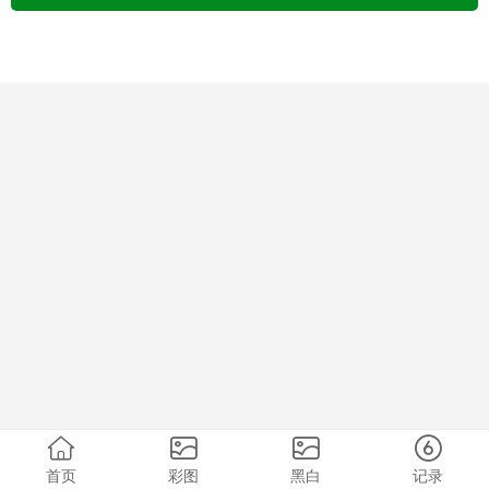
首页
彩图
黑白
记录