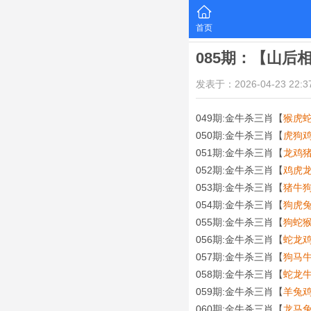
首页
085期：【山后
发表于：2026-04-23 22:37
049期:金牛杀三肖【
猴虎
050期:金牛杀三肖【
虎狗
051期:金牛杀三肖【
龙鸡
052期:金牛杀三肖【
鸡虎
053期:金牛杀三肖【
猪牛
054期:金牛杀三肖【
狗虎
055期:金牛杀三肖【
狗蛇
056期:金牛杀三肖【
蛇龙
057期:金牛杀三肖【
狗马
058期:金牛杀三肖【
蛇龙
059期:金牛杀三肖【
羊兔
060期:金牛杀三肖【
龙马