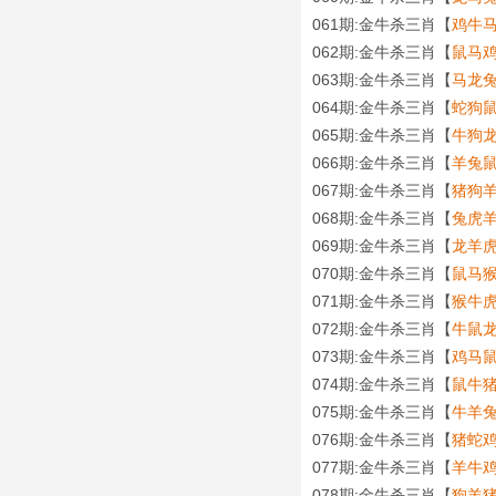
061期:金牛杀三肖【
鸡牛
062期:金牛杀三肖【
鼠马
063期:金牛杀三肖【
马龙
064期:金牛杀三肖【
蛇狗
065期:金牛杀三肖【
牛狗
066期:金牛杀三肖【
羊兔
067期:金牛杀三肖【
猪狗
068期:金牛杀三肖【
兔虎
069期:金牛杀三肖【
龙羊
070期:金牛杀三肖【
鼠马
071期:金牛杀三肖【
猴牛
072期:金牛杀三肖【
牛鼠
073期:金牛杀三肖【
鸡马
074期:金牛杀三肖【
鼠牛
075期:金牛杀三肖【
牛羊
076期:金牛杀三肖【
猪蛇
077期:金牛杀三肖【
羊牛
078期:金牛杀三肖【
狗羊