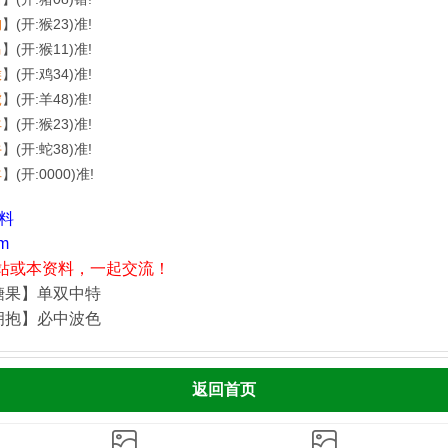
狗
】(开:猴23)准!
马
】(开:猴11)准!
猴
】(开:鸡34)准!
虎
】(开:羊48)准!
羊
】(开:猴23)准!
牛
】(开:蛇38)准!
羊
】(开:0000)准!
资料
m
站或本资料，一起交流！
糖果】单双中特
拥抱】必中波色
返回首页