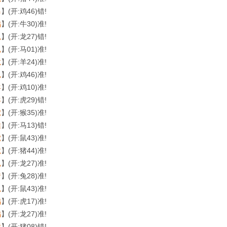
马
】(开:鸡46)错!
鸡
】(开:牛30)准!
兔
】(开:龙27)错!
鼠
】(开:马01)准!
龙
】(开:羊24)准!
鼠
】(开:鸡46)准!
羊
】(开:鸡10)准!
羊
】(开:虎29)错!
虎
】(开:猴35)准!
猴
】(开:马13)错!
虎
】(开:鼠43)准!
龙
】(开:猪44)准!
鼠
】(开:龙27)准!
猪
】(开:兔28)准!
兔
】(开:鼠43)准!
鸡
】(开:虎17)准!
鸡
】(开:龙27)准!
猪
】(开:猪08)错!