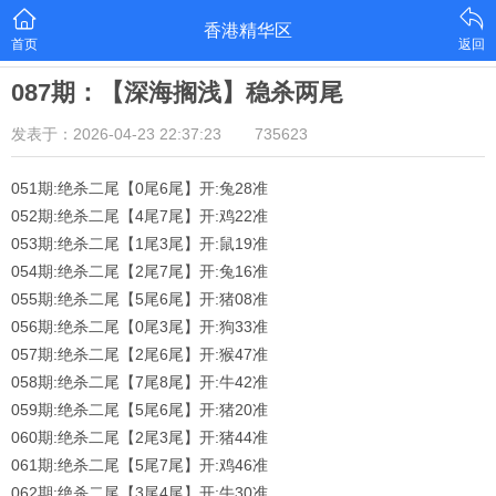
香港精华区
首页
返回
087期：【深海搁浅】稳杀两尾
发表于：2026-04-23 22:37:23
735623
051期:绝杀二尾【0尾6
尾】开:兔28准
052期:绝杀二尾【4尾7
尾】开:鸡22准
053期:绝杀二尾【1尾3
尾】开:鼠19准
054期:绝杀二尾【2尾7
尾】开:兔16准
055期:绝杀二尾【5尾6
尾】开:猪08准
056期:绝杀二尾【0尾3
尾】开:狗33准
057期:绝杀二尾【2尾6
尾】开:猴47准
058期:绝杀二尾【7尾8
尾】开:牛42准
059期:绝杀二尾【5尾6
尾】开:猪20准
060期:绝杀二尾【2尾3
尾】开:猪44准
061期:绝杀二尾【5尾7
尾】开:鸡46准
062期:绝杀二尾【3尾4
尾】开:牛30准