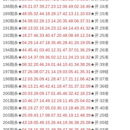
188期杀★
29.21.07.39.27.23.12.06.49.02.16.46
★开:16准
189期杀★
48.05.32.44.18.28.17.42.13.11.10.03
★开:15准
190期杀★
34.08.02.28.13.14.20.35.48.06.37.31
★开:16准
191期杀★
08.13.02.16.24.23.12.44.14.43.41.32
★开:29准
192期杀★
18.27.46.33.40.47.20.48.08.49.12.24
★开:25准
193期杀★
04.29.14.47.18.35.45.28.41.20.19.05
★开:09准
194期杀★
44.45.41.03.40.12.31.47.37.01.36.29
★开:26准
195期杀★
40.14.37.09.36.02.12.11.24.23.16.32
★开:25准
196期杀★
08.32.20.46.24.01.44.10.41.34.38.26
★开:39准
197期杀★
37.26.08.07.21.14.19.03.05.41.35.31
★开:08错
198期杀★
12.03.26.09.41.28.47.17.21.11.06.42
★开:07准
199期杀★
36.13.21.40.42.41.18.47.31.37.32.09
★开:36错
200期杀★
20.03.28.09.17.01.45.46.32.42.18.23
★开:39准
201期杀★
10.46.27.14.49.12.19.11.45.25.04.02
★开:32准
202期杀★
35.19.27.37.05.03.30.13.18.48.25.39
★开:40准
203期杀★
25.09.43.17.08.07.32.45.19.12.48.39
★开:25错
204期杀★
43.18.05.48.15.26.44.19.36.38.25.08
★开:05错
205期杀★
04.18.16.38.21.49.39.47.36.25.48.29
★开:03准