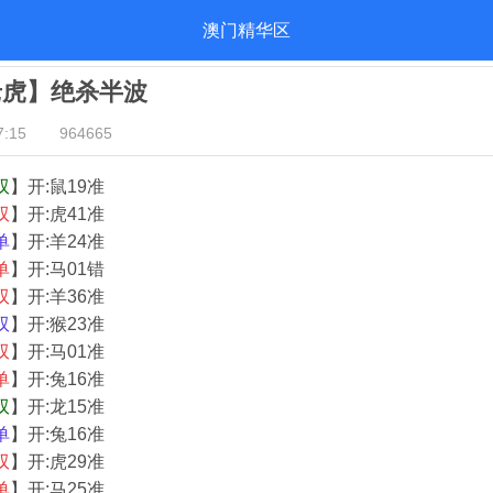
澳门精华区
老虎】绝杀半波
:15
964665
双
】开:鼠19准
双
】开:虎41准
单
】开:羊24准
单
】开:马01错
双
】开:羊36准
双
】开:猴23准
双
】开:马01准
单
】开:兔16准
双
】开:龙15准
单
】开:兔16准
双
】开:虎29准
单
】开:马25准