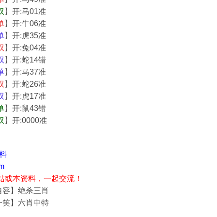
双
】开:马01准
单
】开:牛06准
单
】开:虎35准
双
】开:兔04准
双
】开:蛇14错
单
】开:马37准
双
】开:蛇26准
双
】开:虎17准
单
】开:鼠43错
双
】开:0000准
资料
m
站或本资料，一起交流！
自容】绝杀三肖
一笑】六肖中特