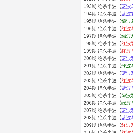
193期 绝杀半波【
蓝波
194期 绝杀半波【
蓝波
195期 绝杀半波【
绿波
196期 绝杀半波【
红波
197期 绝杀半波【
绿波
198期 绝杀半波【
红波
199期 绝杀半波【
红波
200期 绝杀半波【
蓝波
201期 绝杀半波【
绿波
202期 绝杀半波【
蓝波
203期 绝杀半波【
红波
204期 绝杀半波【
蓝波
205期 绝杀半波【
绿波
206期 绝杀半波【
绿波
207期 绝杀半波【
蓝波
208期 绝杀半波【
蓝波
209期 绝杀半波【
红波
210期 绝杀半波【
红波