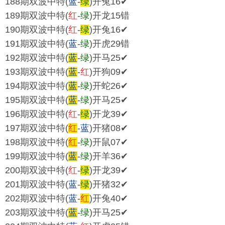
188期双波中特(
蓝
-
绿
)开兔16✔
189期双波中特(
红
-
绿
)开龙15错
190期双波中特(
红
-
绿
)开兔16✔
191期双波中特(
蓝
-
绿
)开虎29错
192期双波中特(
蓝
-
绿
)开马25✔
193期双波中特(
蓝
-
红
)开狗09✔
194期双波中特(
蓝
-
绿
)开蛇26✔
195期双波中特(
蓝
-
绿
)开马25✔
196期双波中特(
红
-
绿
)开龙39✔
197期双波中特(
红
-
蓝
)开猪08✔
198期双波中特(
红
-
绿
)开鼠07✔
199期双波中特(
蓝
-
绿
)开羊36✔
200期双波中特(
红
-
绿
)开龙39✔
201期双波中特(
蓝
-
绿
)开猪32✔
202期双波中特(
蓝
-
红
)开兔40✔
203期双波中特(
蓝
-
绿
)开马25✔