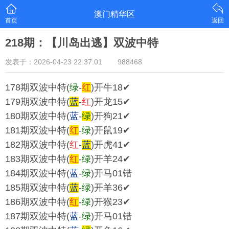
澳门精华区
首页
返回
218期：【川岛出逃】双波中特
发表于：2026-04-23 22:37:01
988468
178期双波中特(
绿
-
红
)开牛18✔
179期双波中特(
蓝
-
红
)开龙15✔
180期双波中特(
蓝
-
绿
)开狗21✔
181期双波中特(
红
-
绿
)开鼠19✔
182期双波中特(
红
-
蓝
)开虎41✔
183期双波中特(
红
-
绿
)开羊24✔
184期双波中特(
蓝
-
绿
)开马01错
185期双波中特(
蓝
-
绿
)开羊36✔
186期双波中特(
红
-
绿
)开猴23✔
187期双波中特(
蓝
-
绿
)开马01错